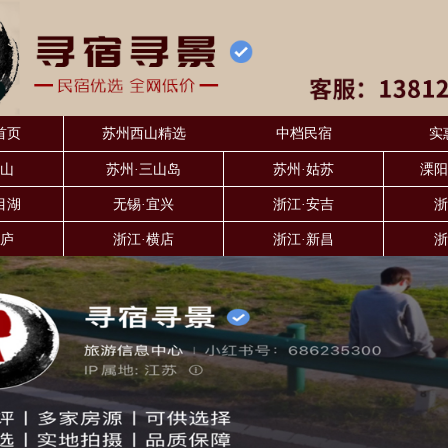
首页
苏州西山精选
中档民宿
实
东山
苏州·三山岛
苏州·姑苏
溧阳
目湖
无锡·宜兴
浙江·安吉
浙
桐庐
浙江·横店
浙江·新昌
浙