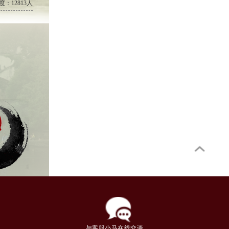
度：12813人
与客服小马在线交谈