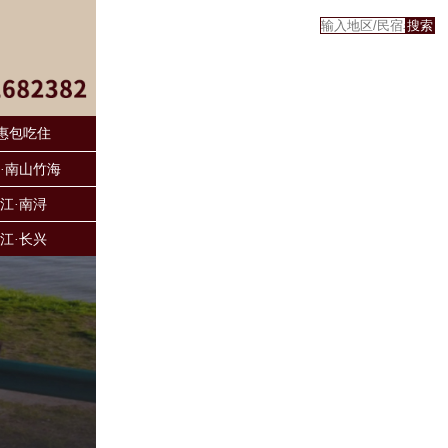
惠包吃住
·南山竹海
江·南浔
江·长兴