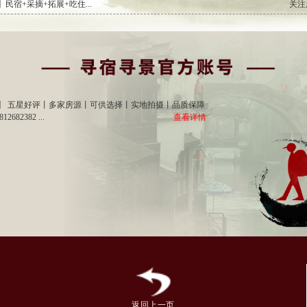
民宿+采摘+拓展+吃住...
关注
】 五星好评丨多家房源丨可供选择丨实地拍摄丨品质保障
2682382 ...
查看详情
Copyright(C) 版权所有:寻宿寻景官方账号 备案号：
苏ICP备16036600号-1
返回上一页