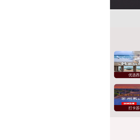
优选西
打卡苏