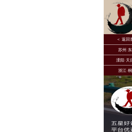
＜ 返回
苏州·
溧阳·天
浙江·