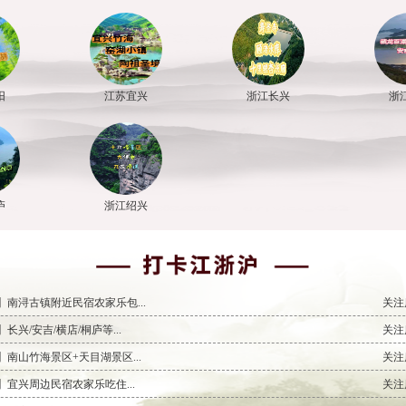
阳
江苏宜兴
浙江长兴
浙
庐
浙江绍兴
】南浔古镇附近民宿农家乐包...
关注
长兴/安吉/横店/桐庐等...
关注
南山竹海景区+天目湖景区...
关注
宜兴周边民宿农家乐吃住...
关注